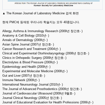
▲ The Korean Journal of Laboratory Medicine 검색 화면
현재 PMC에 등재된 우리나라 학술지는 모두 40종입니다.
Allergy, Asthma & Immunology Research (2009년 창간호- )
Anatomy & Cell Biology (2010년- )
Annals of Dermatology (2009년- )
Asian Spine Journal (2007년 창간호- )
Cancer Research and Treatment (2004년- )
Clinical and Experimental Otorhinolaryngology (2008년 창간호- )
Clinics in Orthopedic Surgery (2009년 창간호- )
Electrolytes & Blood Pressure (2009년- )
Epidemiology and Health (2009년- )
Experimental and Molecular Medicine (2008년- )
Gut and Liver (2007년 창간호- )
Immune Network (2009년- )
International Neurourology Journal (2010년- )
The Journal of Advanced Prosthodontics (2009년 창간호- )
Journal of Cardiovascular Ultrasound (2009년 9월호- )
Journal Clinical Neurology (2005년 창간호- )
Journal of Educational Evaluation for Health Professions (2006년- )