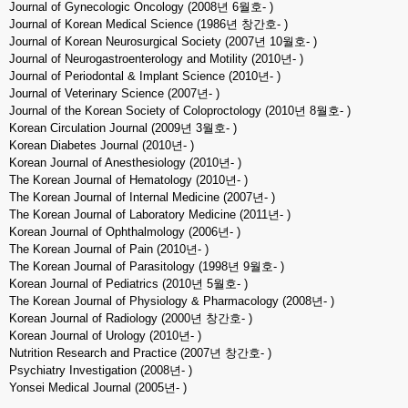
Journal of Gynecologic Oncology (2008년 6월호- )
Journal of Korean Medical Science (1986년 창간호- )
Journal of Korean Neurosurgical Society (2007년 10월호- )
Journal of Neurogastroenterology and Motility (2010년- )
Journal of Periodontal & Implant Science (2010년- )
Journal of Veterinary Science (2007년- )
Journal of the Korean Society of Coloproctology (2010년 8월호- )
Korean Circulation Journal (2009년 3월호- )
Korean Diabetes Journal (2010년- )
Korean Journal of Anesthesiology (2010년- )
The Korean Journal of Hematology (2010년- )
The Korean Journal of Internal Medicine (2007년- )
The Korean Journal of Laboratory Medicine (2011년- )
Korean Journal of Ophthalmology (2006년- )
The Korean Journal of Pain (2010년- )
The Korean Journal of Parasitology (1998년 9월호- )
Korean Journal of Pediatrics (2010년 5월호- )
The Korean Journal of Physiology & Pharmacology (2008년- )
Korean Journal of Radiology (2000년 창간호- )
Korean Journal of Urology (2010년- )
Nutrition Research and Practice (2007년 창간호- )
Psychiatry Investigation (2008년- )
Yonsei Medical Journal (2005년- )