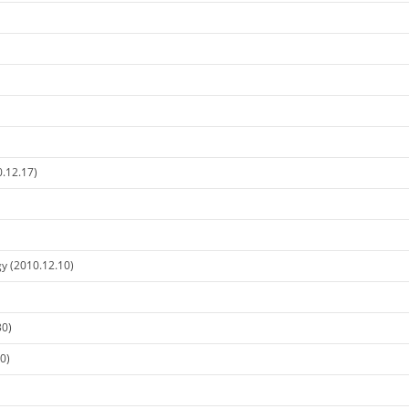
.12.17)
gy (2010.12.10)
30)
0)