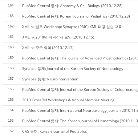
PubMed Central 등재: Anatomy & Cell Biology (2010.12.28)
164
PubMed Central 등재: Korean Journal of Pediatrics (2010.12.28)
163
XMLink 실무 Workshop: Synapse (PMC) XML 태깅 실습 교육
162
XMLink 2010년 저녁식사 모임 (2010.12.15)
161
XMLink 주주 회의 (2010.12.15)
160
PubMed Central 등재: The Journal of Advanced Prosthodontics (2010
159
Synapse 등재: Journal of the Korean Society of Neonatology
158
Synapse 등재: Neurointervention
157
PubMed Central 등재: Journal of the Korean Society of Coloproctolo
156
2010 CrossRef Workshops & Annual Member Meeting
155
PubMed Central 등재: International Neurourology Journal (2010.11.
154
PubMed Central 등재: The Korean Journal of Hematology (2010.11.3
153
CAS 등재: Korean Journal of Pediatrics
152