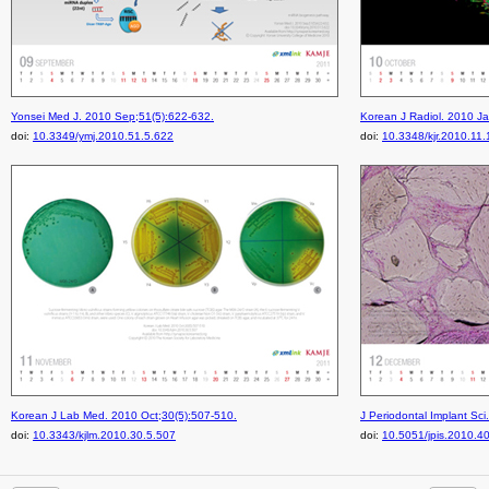
Yonsei Med J. 2010 Sep;51(5):622-632.
Korean J Radiol. 2010 Ja
doi:
10.3349/ymj.2010.51.5.622
doi:
10.3348/kjr.2010.11.
Korean J Lab Med. 2010 Oct;30(5):507-510.
J Periodontal Implant Sci
doi:
10.3343/kjlm.2010.30.5.507
doi:
10.5051/jpis.2010.4