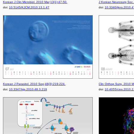
Korean J Clin Microbiol. 2010 Mar;13(1):47-50.
J Korean Neurosurg Soc.
doi:
10.5145/KJCM.2010.13.1.47
doi:
10.3340/jkns.2010.4
Korean J Parasitol. 2010 Sep;48(3):219-224.
Clin Orthop Surg. 2010 M
doi:
10.3347/kjp.2010.48.3.219
doi:
10.4055/cios.2010.2