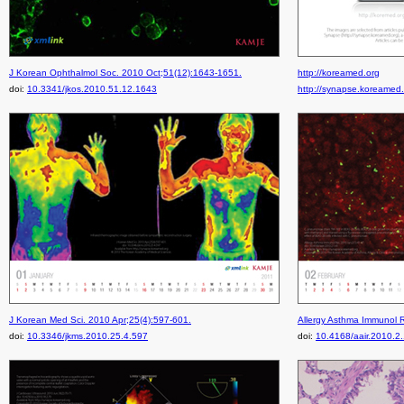
J Korean Ophthalmol Soc. 2010 Oct;51(12):1643-1651.
http://koreamed.org
doi:
10.3341/jkos.2010.51.12.1643
http://synapse.koreamed
J Korean Med Sci. 2010 Apr;25(4):597-601.
Allergy Asthma Immunol R
doi:
10.3346/jkms.2010.25.4.597
doi:
10.4168/aair.2010.2