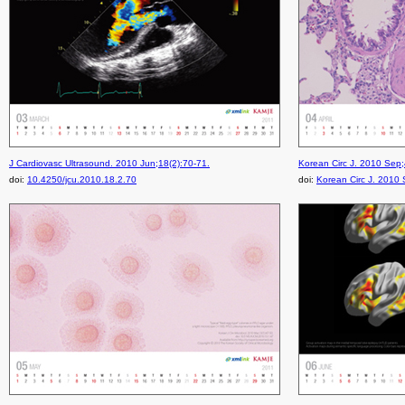
J Cardiovasc Ultrasound. 2010 Jun;18(2):70-71.
Korean Circ J. 2010 Sep;
doi:
10.4250/jcu.2010.18.2.70
doi:
Korean Circ J. 2010 