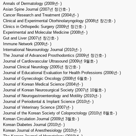
Annals of Dermatology (2009년- )
Asian Spine Journal (2007년 창간호- )
Cancer Research and Treatment (2004년- )
Clinical and Experimental Otorhinolaryngology (2008년 창간호- )
Clinics in Orthopedic Surgery (2009년 창간호- )
Experimental and Molecular Medicine (2008년- )
Gut and Liver (2007년 창간호- )
Immune Network (2009년- )
International Neurourology Journal (2010년- )
The Journal of Advanced Prosthodontics (2009년 창간호- )
Journal of Cardiovascular Ultrasound (2009년 9월호- )
Journal Clinical Neurology (2005년 창간호- )
Journal of Educational Evaluation for Health Professions (2006년- )
Journal of Gynecologic Oncology (2008년 6월호- )
Journal of Korean Medical Science (2004년- )
Journal of Korean Neurosurgical Society (2007년 10월호- )
Journal of Neurogastroenterology and Motility (2010년- )
Journal of Periodontal & Implant Science (2010년- )
Journal of Veterinary Science (2007년- )
Journal of the Korean Society of Coloproctology (2010년 8월호- )
Korean Circulation Journal (2009년 3월호- )
Korean Diabetes Journal (2010년- )
Korean Journal of Anesthesiology (2010년- )