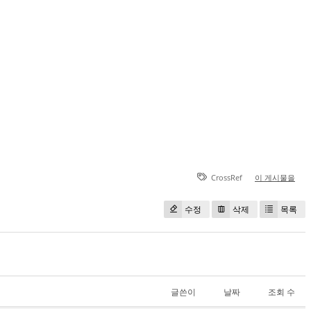
CrossRef
이 게시물을
수정
삭제
목록
글쓴이
날짜
조회 수