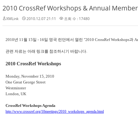
2010 CrossRef Workshops & Annual Member
XMLink
2010.12.07 21:11
조회 수 : 17480
2010년 11월 15일 - 16일 영국 런던에서 열린 "2010 CrossRef Workshop
관련 자료는 아래 링크를 참조하시기 바랍니다.
2010 CrossRef Workshops
Monday, November 15, 2010
One Great George Street
Westminster
London, UK
CrossRef Workshops Agenda
http://www.crossref.org/10meetings/2010_workshops_agenda.html