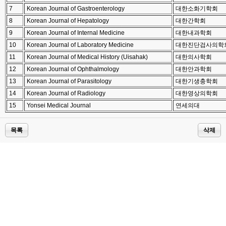
7
Korean Journal of Gastroenterology
대한소화기학회
8
Korean Journal of Hepatology
대한간학회
9
Korean Journal of Internal Medicine
대한내과학회
10
Korean Journal of Laboratory Medicine
대한진단검사의학
11
Korean Journal of Medical History (Uisahak)
대한의사학회
12
Korean Journal of Ophthalmology
대한안과학회
13
Korean Journal of Parasitology
대한기생충학회
14
Korean Journal of Radiology
대한영상의학회
15
Yonsei Medical Journal
연세의대
목록
삭제