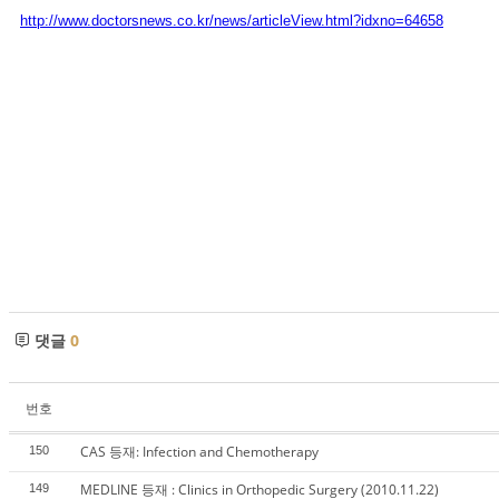
http://www.doctorsnews.co.kr/news/articleView.html?idxno=64658
댓글
0
번호
CAS 등재: Infection and Chemotherapy
150
MEDLINE 등재 : Clinics in Orthopedic Surgery (2010.11.22)
149