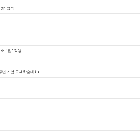
뱅" 참석
학용어 5집" 적용
40주년 기념 국제학술대회)