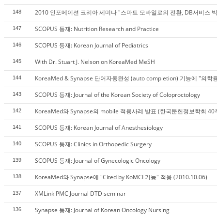
2010 인포메이션 코리아 세미나 "스마트 모바일로의 전환, DB서비스 빅
148
SCOPUS 등재: Nutrition Research and Practice
147
SCOPUS 등재: Korean Journal of Pediatrics
146
With Dr. Stuart J. Nelson on KoreaMed MeSH
145
KoreaMed & Synapse 단어자동완성 (auto completion) 기능에 "의
144
SCOPUS 등재: Journal of the Korean Society of Coloproctology
143
KoreaMed와 Synapse의 mobile 적용사례 발표 (한국문헌정보학회 
142
SCOPUS 등재: Korean Journal of Anesthesiology
141
SCOPUS 등재: Clinics in Orthopedic Surgery
140
SCOPUS 등재: Journal of Gynecologic Oncology
139
KoreaMed와 Synapse에 "Cited by KoMCI 기능" 적용 (2010.10.06)
138
XMLink PMC Journal DTD seminar
137
Synapse 등재: Journal of Korean Oncology Nursing
136