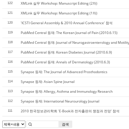
XMLink 실무 Workshop: Manuscript Editing (2차)
122
XMLink 실무 Workshop: Manuscript Editing (1차)
121
'ICSTI General Assembly & 2010 Annual Conference' 참석
120
PubMed Central 등재: The Korean Journal of Pain (2010.6.15)
119
PubMed Central 등재: Journal of Neurogastroenterology and Motility
118
PubMed Central 등재: Korean Diabetes Journal (2010.6.9)
117
PubMed Central 등재: Annals of Dermatology (2010.6.3)
116
Synapse 등재: The Journal of Advanced Prosthodontics
115
Synapse 등재: Asian Spine Journal
114
Synapse 등재: Allergy, Asthma and Immunology Research
113
Synapse 등재: International Neurourology Journal
112
2010 한국정보관리학회 'E-Book과 전자출판의 쟁점과 전망' 참석
111
검색