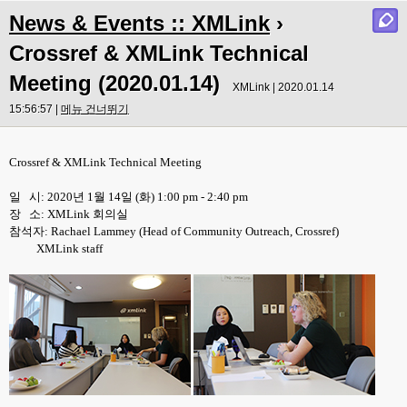
News & Events :: XMLink
›
Crossref & XMLink Technical
Meeting (2020.01.14)
XMLink | 2020.01.14
15:56:57 |
메뉴 건너뛰기
Crossref & XMLink Technical Meeting
일 시: 2020년 1월 14일 (화) 1:00 pm - 2:40 pm
장 소: XMLink 회의실
참석자: Rachael Lammey (Head of Community Outreach, Crossref)
XMLink staff