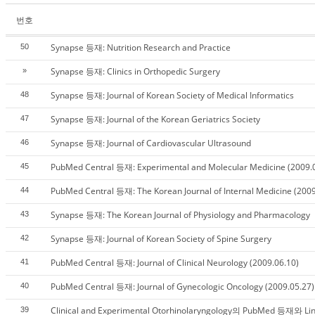
번호
Synapse 등재: Nutrition Research and Practice
50
Synapse 등재: Clinics in Orthopedic Surgery
»
Synapse 등재: Journal of Korean Society of Medical Informatics
48
Synapse 등재: Journal of the Korean Geriatrics Society
47
Synapse 등재: Journal of Cardiovascular Ultrasound
46
PubMed Central 등재: Experimental and Molecular Medicine (2009.
45
PubMed Central 등재: The Korean Journal of Internal Medicine (2009
44
Synapse 등재: The Korean Journal of Physiology and Pharmacology
43
Synapse 등재: Journal of Korean Society of Spine Surgery
42
PubMed Central 등재: Journal of Clinical Neurology (2009.06.10)
41
PubMed Central 등재: Journal of Gynecologic Oncology (2009.05.27)
40
Clinical and Experimental Otorhinolaryngology의 PubMed 등재와 L
39