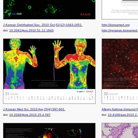
J Korean Ophthalmol Soc. 2010 Oct;51(12):1643-1651.
http://koreamed.org
doi:
10.3341/jkos.2010.51.12.1643
http://synapse.koreamed
J Korean Med Sci. 2010 Apr;25(4):597-601.
Allergy Asthma Immunol R
doi:
10.3346/jkms.2010.25.4.597
doi:
10.4168/aair.2010.2