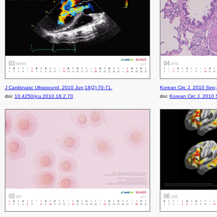
J Cardiovasc Ultrasound. 2010 Jun;18(2):70-71.
Korean Circ J. 2010 Sep;
doi:
10.4250/jcu.2010.18.2.70
doi:
Korean Circ J. 2010 