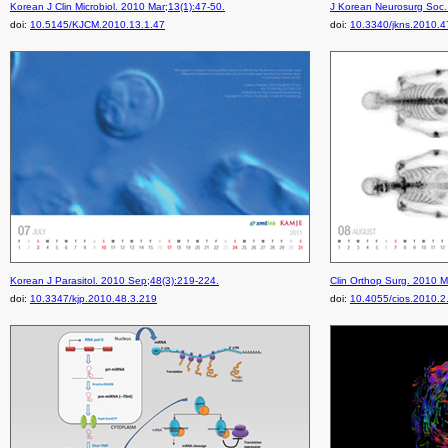
Korean J Clin Microbiol. 2010 Mar;13(1):47-50.
J Korean Neurosurg Soc.
doi:
10.5145/KJCM.2010.13.1.47
doi:
10.3340/jkns.2010.4
Korean J Parasitol. 2010 Sep;48(3):219-224.
Clin Orthop Surg. 2010 M
doi:
10.3347/kjp.2010.48.3.219
doi:
10.4055/cios.2010.2