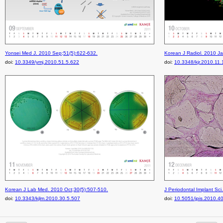
Yonsei Med J. 2010 Sep;51(5):622-632.
Korean J Radiol. 2010 Ja
doi:
10.3349/ymj.2010.51.5.622
doi:
10.3348/kjr.2010.11.
Korean J Lab Med. 2010 Oct;30(5):507-510.
J Periodontal Implant Sci
doi:
10.3343/kjlm.2010.30.5.507
doi:
10.5051/jpis.2010.4