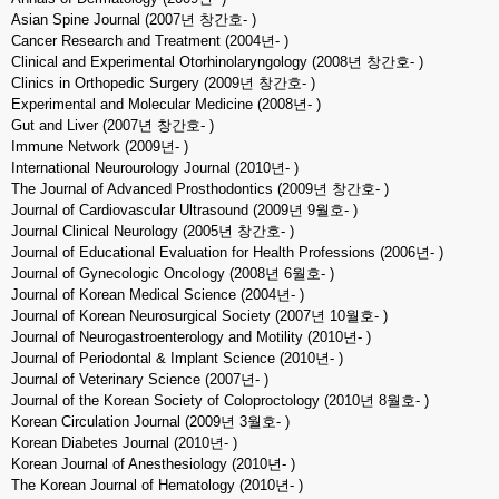
Asian Spine Journal (2007년 창간호- )
Cancer Research and Treatment (2004년- )
Clinical and Experimental Otorhinolaryngology (2008년 창간호- )
Clinics in Orthopedic Surgery (2009년 창간호- )
Experimental and Molecular Medicine (2008년- )
Gut and Liver (2007년 창간호- )
Immune Network (2009년- )
International Neurourology Journal (2010년- )
The Journal of Advanced Prosthodontics (2009년 창간호- )
Journal of Cardiovascular Ultrasound (2009년 9월호- )
Journal Clinical Neurology (2005년 창간호- )
Journal of Educational Evaluation for Health Professions (2006년- )
Journal of Gynecologic Oncology (2008년 6월호- )
Journal of Korean Medical Science (2004년- )
Journal of Korean Neurosurgical Society (2007년 10월호- )
Journal of Neurogastroenterology and Motility (2010년- )
Journal of Periodontal & Implant Science (2010년- )
Journal of Veterinary Science (2007년- )
Journal of the Korean Society of Coloproctology (2010년 8월호- )
Korean Circulation Journal (2009년 3월호- )
Korean Diabetes Journal (2010년- )
Korean Journal of Anesthesiology (2010년- )
The Korean Journal of Hematology (2010년- )