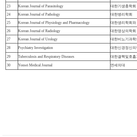
23
Korean Journal of Parasitology
대한기생충학회
24
Korean Journal of Pathology
대한병리학회
25
Korean Journal of Physiology and Pharmacology
대한생리학회와 
26
Korean Journal of Radiology
대한영상의학회
27
Korean Journal of Urology
대한비뇨기과학
28
Psychiatry Investigation
대한신경정신의
29
Tuberculosis and Respiratory Diseases
대한결핵및호흡
30
Yonsei Medical Journal
연세의대