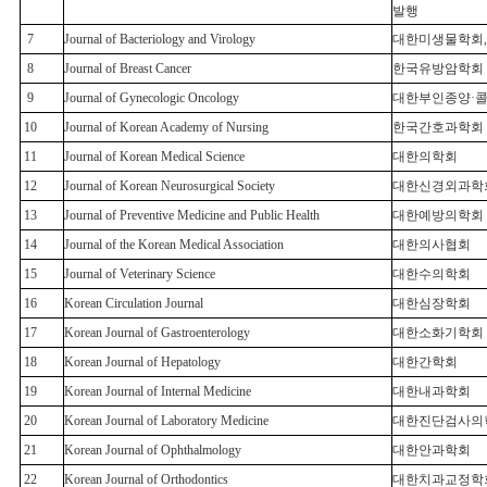
발행
7
Journal of Bacteriology and Virology
대한미생물학회,
8
Journal of Breast Cancer
한국유방암학회
9
Journal of Gynecologic Oncology
대한부인종양·
10
Journal of Korean Academy of Nursing
한국간호과학회
11
Journal of Korean Medical Science
대한의학회
12
Journal of Korean Neurosurgical Society
대한신경외과학
13
Journal of Preventive Medicine
and Public Health
대한예방의학회
14
Journal of the Korean Medical Association
대한의사협회
15
Journal of Veterinary Science
대한수의학회
16
Korean Circulation Journal
대한심장학회
17
Korean Journal of Gastroenterology
대한소화기학회
18
Korean Journal of Hepatology
대한간학회
19
Korean Journal of Internal Medicine
대한내과학회
20
Korean Journal of Laboratory Medicine
대한진단검사의
21
Korean Journal of Ophthalmology
대한안과학회
22
Korean Journal of Orthodontics
대한치과교정학