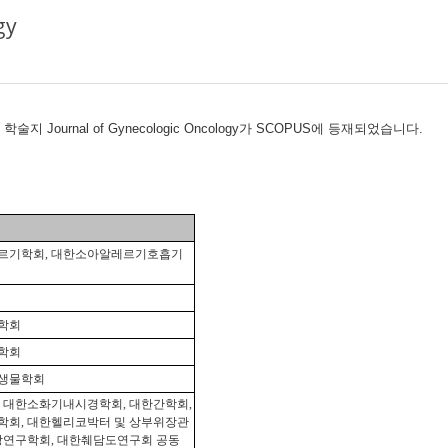
gy
ournal of Gynecologic Oncology가 SCOPUS에 등재되었습니다.
르기학회, 대한소아알레르기호흡기
학회
학회
생물학회
 대한소화기내시경학회, 대한간학회,
회, 대한헬리코박터 및 상부위장관
장연구학회, 대한췌담도연구회 공동