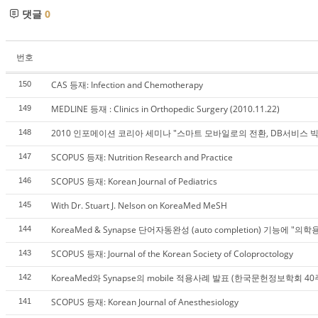
댓글
0
번호
CAS 등재: Infection and Chemotherapy
150
MEDLINE 등재 : Clinics in Orthopedic Surgery (2010.11.22)
149
2010 인포메이션 코리아 세미나 "스마트 모바일로의 전환, DB서비스 빅
148
SCOPUS 등재: Nutrition Research and Practice
147
SCOPUS 등재: Korean Journal of Pediatrics
146
With Dr. Stuart J. Nelson on KoreaMed MeSH
145
KoreaMed & Synapse 단어자동완성 (auto completion) 기능에 "의
144
SCOPUS 등재: Journal of the Korean Society of Coloproctology
143
KoreaMed와 Synapse의 mobile 적용사례 발표 (한국문헌정보학회 
142
SCOPUS 등재: Korean Journal of Anesthesiology
141