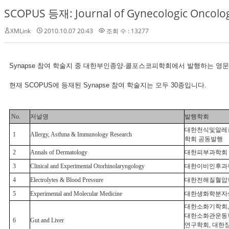
SCOPUS 등재: Journal of Gynecologic Oncolo
XMLink
2010.10.07 20:43
조회 수 : 13277
Synapse 참여 학술지 중 대한부인종양·콜포스코피학회에서 발행하는 영문 학술지 J
현재 SCOPUS에 등재된 Synapse 참여 학술지는 모두 30종입니다.
No.
저널명
발행학회
대한천식및알레
1
Allergy, Asthma & Immunology Research
학회 공동발행
2
Annals of Dermatology
대한피부과학회
3
Clinical and Experimental Otorhinolaryngology
대한이비인후과
4
Electrolytes & Blood Pressure
대한전해질혈압
5
Experimental and Molecular Medicine
대한생화학분자
대한소화기학회,
대한소화관운동학
6
Gut and Liver
연구학회, 대한