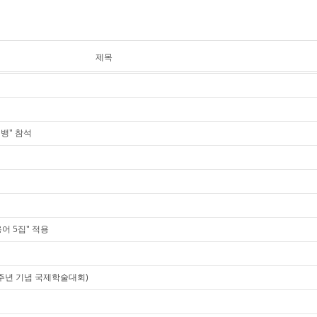
제목
뱅" 참석
학용어 5집" 적용
40주년 기념 국제학술대회)