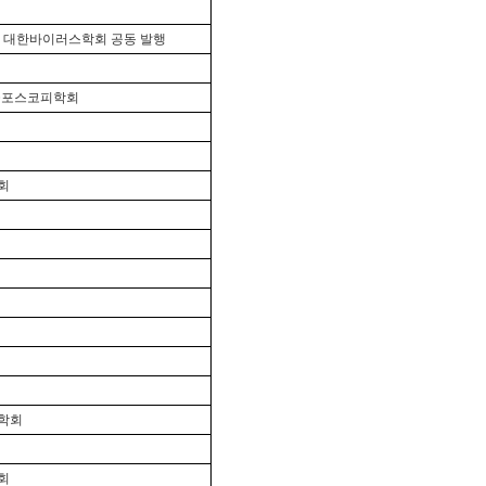
 대한바이러스학회 공동 발행
콜포스코피학회
회
학회
회