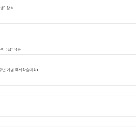
뱅" 참석
학용어 5집" 적용
40주년 기념 국제학술대회)