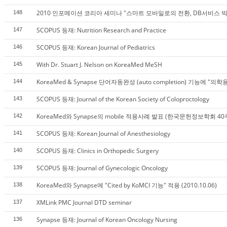
2010 인포메이션 코리아 세미나 "스마트 모바일로의 전환, DB서비스 빅
148
SCOPUS 등재: Nutrition Research and Practice
147
SCOPUS 등재: Korean Journal of Pediatrics
146
With Dr. Stuart J. Nelson on KoreaMed MeSH
145
KoreaMed & Synapse 단어자동완성 (auto completion) 기능에 "의
144
SCOPUS 등재: Journal of the Korean Society of Coloproctology
143
KoreaMed와 Synapse의 mobile 적용사례 발표 (한국문헌정보학회 
142
SCOPUS 등재: Korean Journal of Anesthesiology
141
SCOPUS 등재: Clinics in Orthopedic Surgery
140
SCOPUS 등재: Journal of Gynecologic Oncology
139
KoreaMed와 Synapse에 "Cited by KoMCI 기능" 적용 (2010.10.06)
138
XMLink PMC Journal DTD seminar
137
Synapse 등재: Journal of Korean Oncology Nursing
136