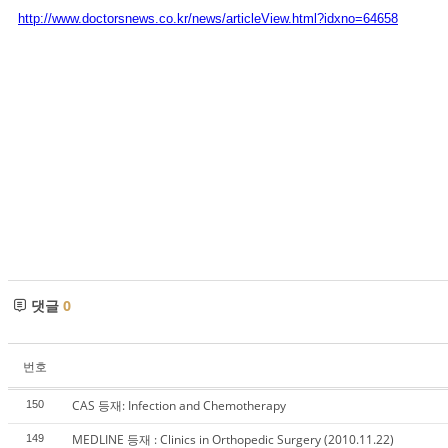
http://www.doctorsnews.co.kr/news/articleView.html?idxno=64658
댓글
0
번호
CAS 등재: Infection and Chemotherapy
150
MEDLINE 등재 : Clinics in Orthopedic Surgery (2010.11.22)
149