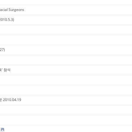
facial Surgeons
10.5.3)
27)
' 참석
 2010.04.19