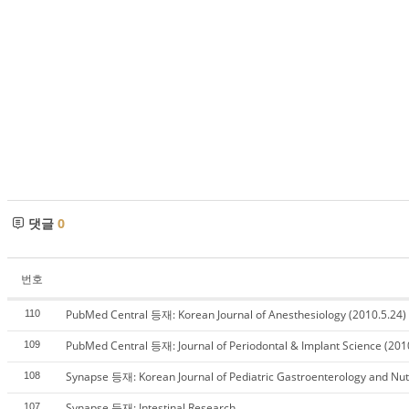
댓글
0
번호
PubMed Central 등재: Korean Journal of Anesthesiology (2010.5.24)
110
PubMed Central 등재: Journal of Periodontal & Implant Science (201
109
Synapse 등재: Korean Journal of Pediatric Gastroenterology and Nut
108
Synapse 등재: Intestinal Research
107