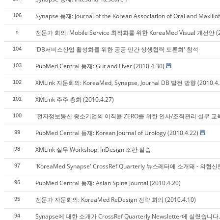
Synapse 등재: Journal of the Korean Association of Oral and Maxillo
106
전문가 회의: Mobile Service 최적화를 위한 KoreaMed Visual 개선안 (20
»
'DB서비스산업 활성화를 위한 공공·민간 상생협력 토론회' 참석
104
PubMed Central 등재: Gut and Liver (2010.4.30)
103
XMLink 자문회의: KoreaMed, Synapse, Journal DB 발전 방향 (2010.4.
102
XMLink 주주 총회 (2010.4.27)
101
'전자정보통신 중소기업의 이직율 ZERO를 위한 인사/조직관리 실무 교육
100
PubMed Central 등재: Korean Journal of Urology (2010.4.22)
99
XMLink 실무 Workshop: InDesign 조판 실습
98
'KoreaMed Synapse' CrossRef Quarterly 뉴스레터에 소개돼 - 의협신문
97
PubMed Central 등재: Asian Spine Journal (2010.4.20)
96
전문가 자문회의: KoreaMed ReDesign 전략 회의 (2010.4.10)
95
Synapse에 대한 소개가 CrossRef Quarterly Newsletter에 실렸습니다.
94