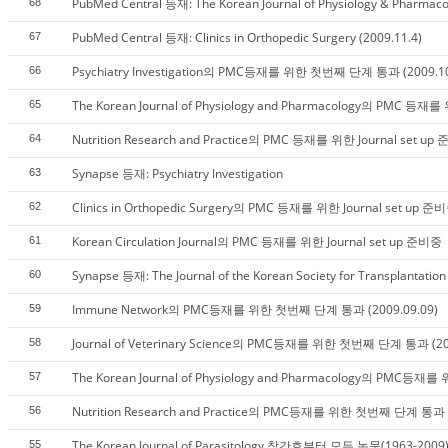
PubMed Central 등재: The Korean Journal of Physiology & Pharmaco
68
PubMed Central 등재: Clinics in Orthopedic Surgery (2009.11.4)
67
Psychiatry Investigation의 PMC등재를 위한 첫번째 단계 통과 (2009.10
66
The Korean Journal of Physiology and Pharmacology의 PMC 등재를
65
Nutrition Research and Practice의 PMC 등재를 위한 Journal set up
64
Synapse 등재: Psychiatry Investigation
63
Clinics in Orthopedic Surgery의 PMC 등재를 위한 Journal set up 준
62
Korean Circulation Journal의 PMC 등재를 위한 Journal set up 준비중
61
Synapse 등재: The Journal of the Korean Society for Transplantation
60
Immune Network의 PMC등재를 위한 첫번째 단계 통과 (2009.09.09)
59
Journal of Veterinary Science의 PMC등재를 위한 첫번째 단계 통과 (200
58
The Korean Journal of Physiology and Pharmacology의 PMC등
57
Nutrition Research and Practice의 PMC등재를 위한 첫번째 단계 통과 (
56
The Korean Journal of Parasitology 창간호부터 모든 논문(1963-2009)
55