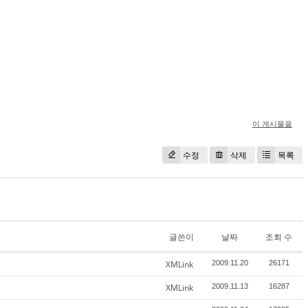
이 게시물을
수정
삭제
목록
글쓴이
날짜
조회 수
XMLink
2009.11.20
26171
XMLink
2009.11.13
16287