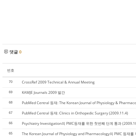
댓글
0
번호
CrossRef 2009 Technical & Annual Meeting
70
KAMJE Journals 2009 발간
69
PubMed Central 등재: The Korean Journal of Physiology & Pharmaco
68
PubMed Central 등재: Clinics in Orthopedic Surgery (2009.11.4)
67
Psychiatry Investigation의 PMC등재를 위한 첫번째 단계 통과 (2009.10
66
The Korean Journal of Physiology and Pharmacology의 PMC 등재를
65