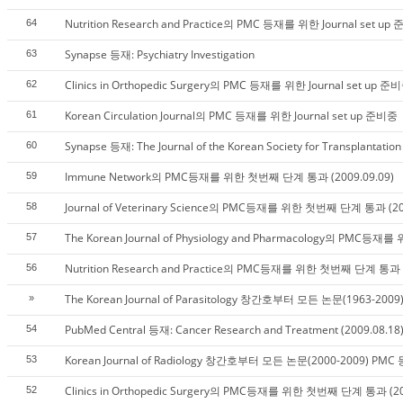
Nutrition Research and Practice의 PMC 등재를 위한 Journal set up
64
Synapse 등재: Psychiatry Investigation
63
Clinics in Orthopedic Surgery의 PMC 등재를 위한 Journal set up 준
62
Korean Circulation Journal의 PMC 등재를 위한 Journal set up 준비중
61
Synapse 등재: The Journal of the Korean Society for Transplantation
60
Immune Network의 PMC등재를 위한 첫번째 단계 통과 (2009.09.09)
59
Journal of Veterinary Science의 PMC등재를 위한 첫번째 단계 통과 (200
58
The Korean Journal of Physiology and Pharmacology의 PMC등
57
Nutrition Research and Practice의 PMC등재를 위한 첫번째 단계 통과 (
56
The Korean Journal of Parasitology 창간호부터 모든 논문(1963-2009)
»
PubMed Central 등재: Cancer Research and Treatment (2009.08.18
54
Korean Journal of Radiology 창간호부터 모든 논문(2000-2009) PM
53
Clinics in Orthopedic Surgery의 PMC등재를 위한 첫번째 단계 통과 (20
52