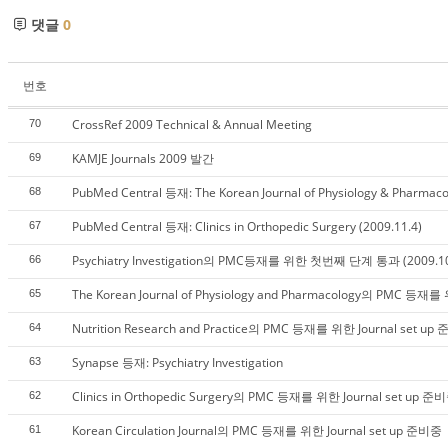
댓글
0
번호
CrossRef 2009 Technical & Annual Meeting
70
KAMJE Journals 2009 발간
69
PubMed Central 등재: The Korean Journal of Physiology & Pharmaco
68
PubMed Central 등재: Clinics in Orthopedic Surgery (2009.11.4)
67
Psychiatry Investigation의 PMC등재를 위한 첫번째 단계 통과 (2009.10
66
The Korean Journal of Physiology and Pharmacology의 PMC 등재를
65
Nutrition Research and Practice의 PMC 등재를 위한 Journal set up
64
Synapse 등재: Psychiatry Investigation
63
Clinics in Orthopedic Surgery의 PMC 등재를 위한 Journal set up 준
62
Korean Circulation Journal의 PMC 등재를 위한 Journal set up 준비중
61