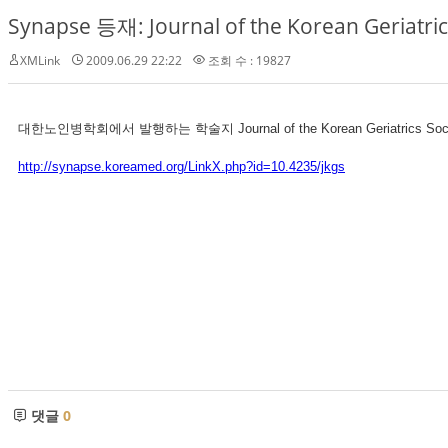
Synapse 등재: Journal of the Korean Geriatric
XMLink
2009.06.29 22:22
조회 수 : 19827
대한노인병학회에서 발행하는 학술지 Journal of the Korean Geriatric
http://synapse.koreamed.org/LinkX.php?id=10.4235/jkgs
댓글
0