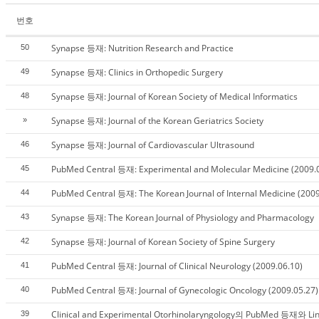
번호
Synapse 등재: Nutrition Research and Practice
50
Synapse 등재: Clinics in Orthopedic Surgery
49
Synapse 등재: Journal of Korean Society of Medical Informatics
48
Synapse 등재: Journal of the Korean Geriatrics Society
»
Synapse 등재: Journal of Cardiovascular Ultrasound
46
PubMed Central 등재: Experimental and Molecular Medicine (2009.
45
PubMed Central 등재: The Korean Journal of Internal Medicine (2009
44
Synapse 등재: The Korean Journal of Physiology and Pharmacology
43
Synapse 등재: Journal of Korean Society of Spine Surgery
42
PubMed Central 등재: Journal of Clinical Neurology (2009.06.10)
41
PubMed Central 등재: Journal of Gynecologic Oncology (2009.05.27)
40
Clinical and Experimental Otorhinolaryngology의 PubMed 등재와 L
39